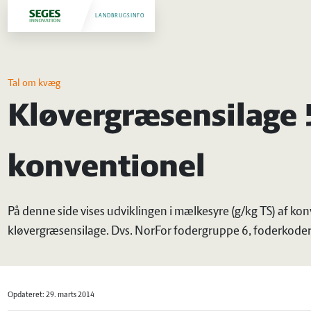
LANDBRUGSINFO
Tal om kvæg
Kløvergræsensilage 5
konventionel
På denne side vises udviklingen i mælkesyre (g/kg TS) af ko
kløvergræsensilage. Dvs. NorFor fodergruppe 6, foderko
Opdateret: 29. marts 2014