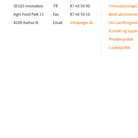
SEGES Innovation
Tlf.
87 40 50 00
Firmaoplysninger
Agro Food Park 15
Fax.
87 40 50 10
Bestil abonnemen
8200 Aarhus N
Email
info@seges.dk
Om Landbrugsinf
Kontakt og suppo
Privatlivspolitik
Cookiepolitik