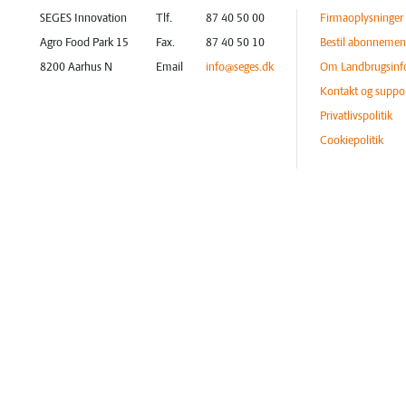
SEGES Innovation
Tlf.
87 40 50 00
Firmaoplysninger
Agro Food Park 15
Fax.
87 40 50 10
Bestil abonnemen
8200 Aarhus N
Email
info@seges.dk
Om Landbrugsinf
Kontakt og suppo
Privatlivspolitik
Cookiepolitik