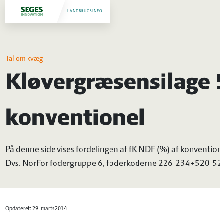
LANDBRUGSINFO
Tal om kvæg
Kløvergræsensilage 5
konventionel
På denne side vises fordelingen af fK NDF (%) af konventio
Dvs. NorFor fodergruppe 6, foderkoderne 226-234+520-5
Opdateret: 29. marts 2014