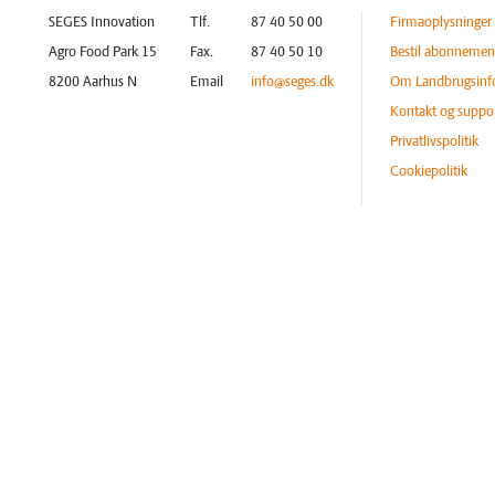
SEGES Innovation
Tlf.
87 40 50 00
Firmaoplysninger
Agro Food Park 15
Fax.
87 40 50 10
Bestil abonnemen
8200 Aarhus N
Email
info@seges.dk
Om Landbrugsinf
Kontakt og suppo
Privatlivspolitik
Cookiepolitik