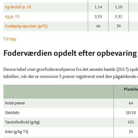
Kg tørstof pr. FE
1,14
1,10
Kg pr. FE
3,53
3,31
Fordøjelig råprotein (g/FE)
46
39
Til top
Foderværdien opdelt efter opbevaring
Denne tabel viser grovfoderanalyserne fra det seneste høstår (2017) opd
tabellen, når der er minimum 5 prøver registreret med den pågældende
Plansilo
Antal prøver
64
Slætdato
20/10
Tørstofindhold (g/kg)
325
Aske (g/kg TS)
35