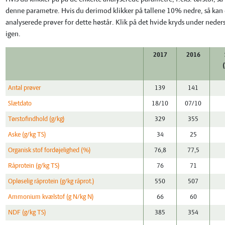
denne parametre. Hvis du derimod klikker på tallene 10% nedre, så kan d
analyserede prøver for dette høstår. Klik på det hvide kryds under neders
igen.
2017
2016
Antal prøver
139
141
Slætdato
18/10
07/10
Tørstofindhold (g/kg)
329
355
Aske (g/kg TS)
34
25
Organisk stof fordøjelighed (%)
76,8
77,5
Råprotein (g/kg TS)
76
71
Opløselig råprotein (g/kg råprot.)
550
507
Ammonium kvælstof (g N/kg N)
66
60
NDF (g/kg TS)
385
354