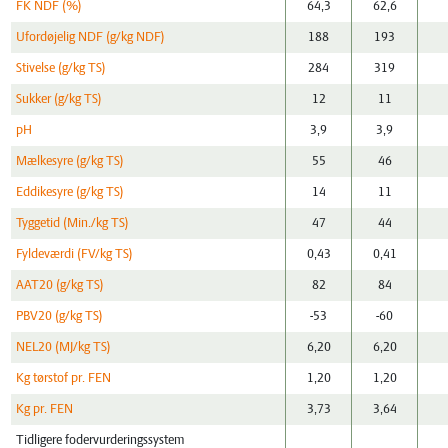
FK NDF (%)
64,3
62,6
Ufordøjelig NDF (g/kg NDF)
188
193
Stivelse (g/kg TS)
284
319
Sukker (g/kg TS)
12
11
pH
3,9
3,9
Mælkesyre (g/kg TS)
55
46
Eddikesyre (g/kg TS)
14
11
Tyggetid (Min./kg TS)
47
44
Fyldeværdi (FV/kg TS)
0,43
0,41
AAT20 (g/kg TS)
82
84
PBV20 (g/kg TS)
-53
-60
NEL20 (MJ/kg TS)
6,20
6,20
Kg tørstof pr. FEN
1,20
1,20
Kg pr. FEN
3,73
3,64
Tidligere fodervurderingssystem