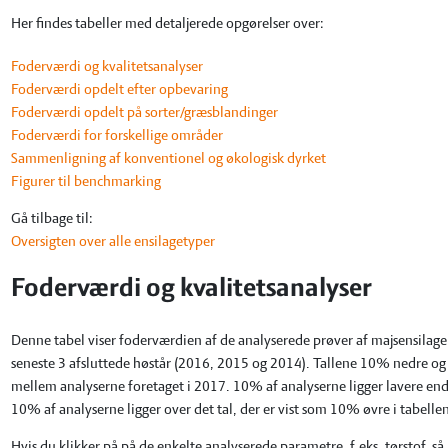
Her findes tabeller med detaljerede opgørelser over:
Foderværdi og kvalitetsanalyser
Foderværdi opdelt efter opbevaring
Foderværdi opdelt på sorter/græsblandinger
Foderværdi for forskellige områder
Sammenligning af konventionel og økologisk dyrket
Figurer til benchmarking
Gå tilbage til:
Oversigten over alle ensilagetyper
Foderværdi og kvalitetsanalyser
Denne tabel viser foderværdien af de analyserede prøver af majsensilage f
seneste 3 afsluttede høstår (2016, 2015 og 2014). Tallene 10% nedre og 
mellem analyserne foretaget i 2017. 10% af analyserne ligger lavere end 
10% af analyserne ligger over det tal, der er vist som 10% øvre i tabelle
Hvis du klikker på på de enkelte analyserede parametre, f.eks. tørstof, s