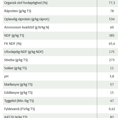
Organisk stof fordøjelighed (%)
77,3
Råprotein (g/kg TS)
78
Opløselig råprotein (g/kg råprot.)
534
Ammonium kvælstof (g N/kg N)
60
NDF (g/kg TS)
385
FK NDF (%)
65,6
Ufordøjelig NDF (g/kg NDF)
175
Stivelse (g/kg TS)
273
Sukker (g/kg TS)
11
pH
3,8
Mælkesyre (g/kg TS)
57
Eddikesyre (g/kg TS)
15
Tyggetid (Min./kg TS)
47
Fyldeværdi (FV/kg TS)
0,42
AAT20 (g/kg TS)
82