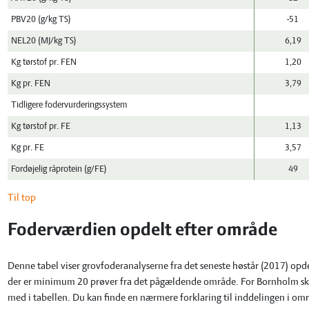
PBV20 (g/kg TS)
-51
NEL20 (MJ/kg TS)
6,19
Kg tørstof pr. FEN
1,20
Kg pr. FEN
3,79
Tidligere fodervurderingssystem
Kg tørstof pr. FE
1,13
Kg pr. FE
3,57
Fordøjelig råprotein (g/FE)
49
Til top
Foderværdien opdelt efter område
Denne tabel viser grovfoderanalyserne fra det seneste høstår (2017) opde
der er minimum 20 prøver fra det pågældende område. For Bornholm skal 
med i tabellen. Du kan finde en nærmere forklaring til inddelingen i o