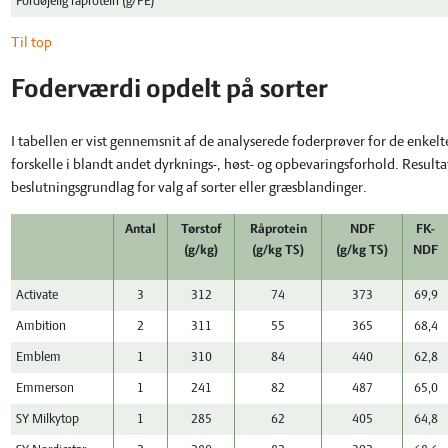
Fordøjelig råprotein (g/FE)
Til top
Foderværdi opdelt på sorter
I tabellen er vist gennemsnit af de analyserede foderprøver for de enkelt
forskelle i blandt andet dyrknings-, høst- og opbevaringsforhold. Resulta
beslutningsgrundlag for valg af sorter eller græsblandinger.
Antal
Tørstof
Råprotein
NDF
FK-
(g/kg)
(g/kg TS)
(g/kg TS)
NDF
Activate
3
312
74
373
69,9
Ambition
2
311
55
365
68,4
Emblem
1
310
84
440
62,8
Emmerson
1
241
82
487
65,0
SY Milkytop
1
285
62
405
64,8