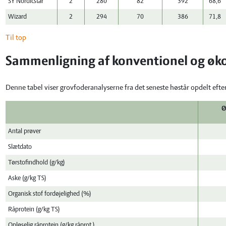
SY Nordicstar
2
280
82
392
68,6
Wizard
2
294
70
386
71,8
Til top
Sammenligning af konventionel og øko
Denne tabel viser grovfoderanalyserne fra det seneste høstår opdelt efte
Ø
Antal prøver
Slætdato
Tørstofindhold (g/kg)
Aske (g/kg TS)
Organisk stof fordøjelighed (%)
Råprotein (g/kg TS)
Opløselig råprotein (g/kg råprot.)