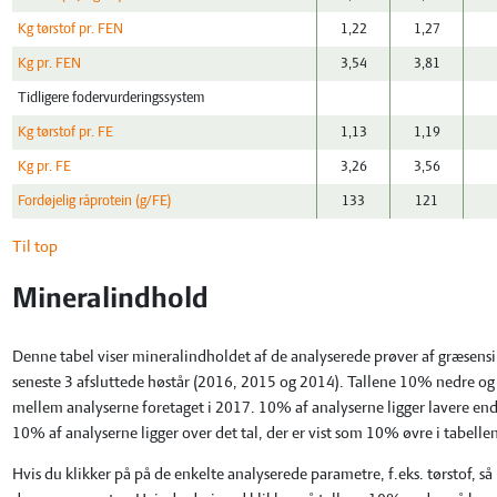
Kg tørstof pr. FEN
1,22
1,27
Kg pr. FEN
3,54
3,81
Tidligere fodervurderingssystem
Kg tørstof pr. FE
1,13
1,19
Kg pr. FE
3,26
3,56
Fordøjelig råprotein (g/FE)
133
121
Til top
Mineralindhold
Denne tabel viser mineralindholdet af de analyserede prøver af græsensila
seneste 3 afsluttede høstår (2016, 2015 og 2014). Tallene 10% nedre og 
mellem analyserne foretaget i 2017. 10% af analyserne ligger lavere end 
10% af analyserne ligger over det tal, der er vist som 10% øvre i tabelle
Hvis du klikker på på de enkelte analyserede parametre, f.eks. tørstof, s