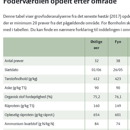
Foderværdien opdelt efter område
Denne tabel viser grovfoderanalyserne fra det seneste høstår (2017) opde
der er minimum 20 prøver fra det pågældende område. For Bornholm skal 
med i tabellen. Du kan finde en nærmere forklaring til inddelingen i o
Østlige
Fyn
øer
Antal prøver
32
38
Slætdato
01/06
26/05
Tørstofindhold (g/kg)
412
423
Aske (g/kg TS)
90
90
Organisk stof fordøjelighed (%)
75,2
76,1
Råprotein (g/kg TS)
160
149
Opløselig råprotein (g/kg råprot.)
654
601
Ammonium kvælstof (g N/kg N)
84
74