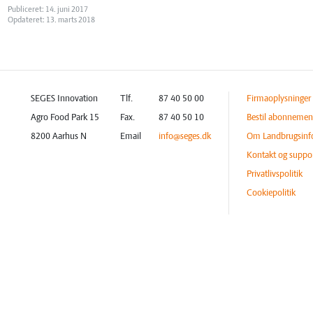
Publiceret: 14. juni 2017
Opdateret: 13. marts 2018
SEGES Innovation
Tlf.
87 40 50 00
Firmaoplysninger
Agro Food Park 15
Fax.
87 40 50 10
Bestil abonnemen
8200 Aarhus N
Email
info@seges.dk
Om Landbrugsinf
Kontakt og suppo
Privatlivspolitik
Cookiepolitik