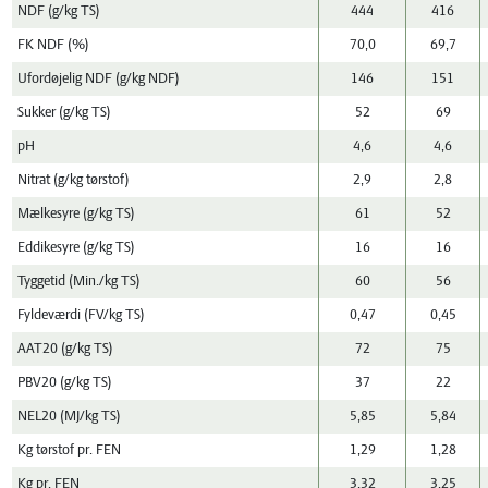
NDF (g/kg TS)
444
416
FK NDF (%)
70,0
69,7
Ufordøjelig NDF (g/kg NDF)
146
151
Sukker (g/kg TS)
52
69
pH
4,6
4,6
Nitrat (g/kg tørstof)
2,9
2,8
Mælkesyre (g/kg TS)
61
52
Eddikesyre (g/kg TS)
16
16
Tyggetid (Min./kg TS)
60
56
Fyldeværdi (FV/kg TS)
0,47
0,45
AAT20 (g/kg TS)
72
75
PBV20 (g/kg TS)
37
22
NEL20 (MJ/kg TS)
5,85
5,84
Kg tørstof pr. FEN
1,29
1,28
Kg pr. FEN
3,32
3,25