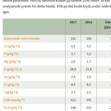
denne parametre. Hvis du derimod klikker på tallene 10% nedre, så kan d
analyserede prøver for dette høstår. Klik på det hvide kryds under neders
igen.
2017
2016
Sids
(201
Antal prøver med mineraler
102
106
Ca (g/kg TS)
6,5
5,5
P (g/kg TS)
3,7
3,2
Mg (g/kg TS)
2,0
1,7
K (g/kg TS) ch
28,0
25,8
Na (g/kg TS)
2,9
2,3
Cl (g/kg TS)
8,9
8,5
S (g/kg TS)
2,7
2,3
CAB meq/kg TS
422
391
Fe (mg/kg TS)
248
253