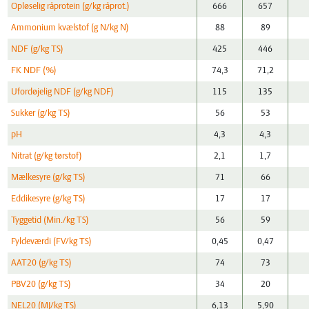
Opløselig råprotein (g/kg råprot.)
666
657
Ammonium kvælstof (g N/kg N)
88
89
NDF (g/kg TS)
425
446
FK NDF (%)
74,3
71,2
Ufordøjelig NDF (g/kg NDF)
115
135
Sukker (g/kg TS)
56
53
pH
4,3
4,3
Nitrat (g/kg tørstof)
2,1
1,7
Mælkesyre (g/kg TS)
71
66
Eddikesyre (g/kg TS)
17
17
Tyggetid (Min./kg TS)
56
59
Fyldeværdi (FV/kg TS)
0,45
0,47
AAT20 (g/kg TS)
74
73
PBV20 (g/kg TS)
34
20
NEL20 (MJ/kg TS)
6,13
5,90