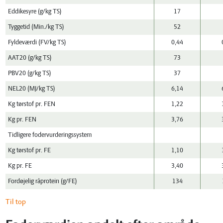
Eddikesyre (g/kg TS)
17
Tyggetid (Min./kg TS)
52
Fyldeværdi (FV/kg TS)
0,44
AAT20 (g/kg TS)
73
PBV20 (g/kg TS)
37
NEL20 (MJ/kg TS)
6,14
Kg tørstof pr. FEN
1,22
Kg pr. FEN
3,76
Tidligere fodervurderingssystem
Kg tørstof pr. FE
1,10
Kg pr. FE
3,40
Fordøjelig råprotein (g/FE)
134
Til top