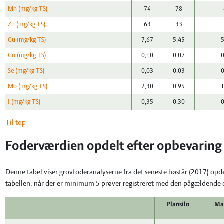
Mn (mg/kg TS)
74
78
Zn (mg/kg TS)
63
33
Cu (mg/kg TS)
7,67
5,45
Co (mg/kg TS)
0,10
0,07
Se (mg/kg TS)
0,03
0,03
Mo (mg/kg TS)
2,30
0,95
I (mg/kg TS)
0,35
0,30
Til top
Foderværdien opdelt efter opbevaring
Denne tabel viser grovfoderanalyserne fra det seneste høstår (2017) opd
tabellen, når der er minimum 5 prøver registreret med den pågældende
Plansilo
Ma