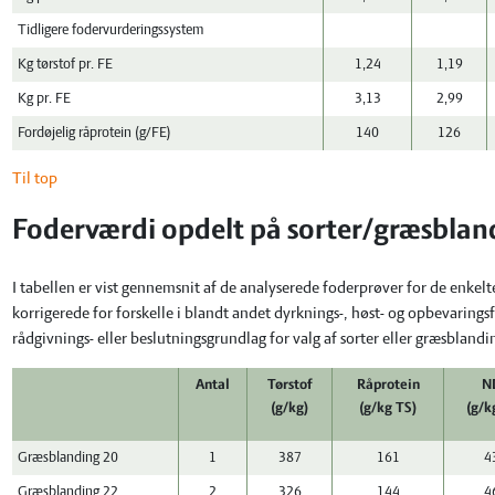
Tidligere fodervurderingssystem
Kg tørstof pr. FE
1,24
1,19
Kg pr. FE
3,13
2,99
Fordøjelig råprotein (g/FE)
140
126
Til top
Foderværdi opdelt på sorter/græsblan
I tabellen er vist gennemsnit af de analyserede foderprøver for de enkel
korrigerede for forskelle i blandt andet dyrknings-, høst- og opbevaring
rådgivnings- eller beslutningsgrundlag for valg af sorter eller græsblandi
Antal
Tørstof
Råprotein
N
(g/kg)
(g/kg TS)
(g/k
Græsblanding 20
1
387
161
4
Græsblanding 22
2
326
144
4