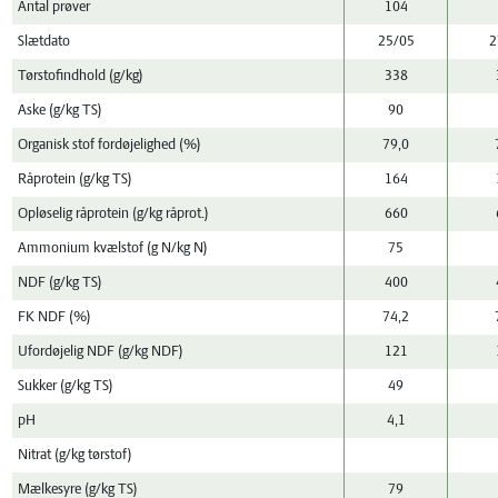
Antal prøver
104
Slætdato
25/05
2
Tørstofindhold (g/kg)
338
Aske (g/kg TS)
90
Organisk stof fordøjelighed (%)
79,0
Råprotein (g/kg TS)
164
Opløselig råprotein (g/kg råprot.)
660
Ammonium kvælstof (g N/kg N)
75
NDF (g/kg TS)
400
FK NDF (%)
74,2
Ufordøjelig NDF (g/kg NDF)
121
Sukker (g/kg TS)
49
pH
4,1
Nitrat (g/kg tørstof)
Mælkesyre (g/kg TS)
79