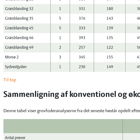
Græsblanding 32
1
331
180
3
Græsblanding 35
5
376
143
4
Græsblanding 45
5
333
139
3
Græsblanding 46
1
393
135
4
Græsblanding 49
2
257
122
5
Morsø 2
3
345
155
4
Sydvestjyden
1
230
149
4
Til top
Sammenligning af konventionel og øko
Denne tabel viser grovfoderanalyserne fra det seneste høstår opdelt efte
Antal prøver