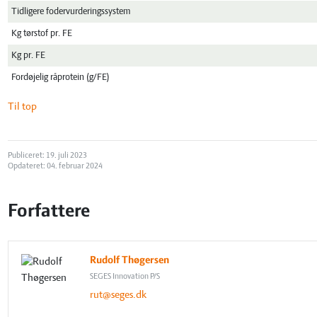
Tidligere fodervurderingssystem
Kg tørstof pr. FE
Kg pr. FE
Fordøjelig råprotein (g/FE)
Til top
Publiceret: 19. juli 2023
Opdateret: 04. februar 2024
Forfattere
Rudolf Thøgersen
SEGES Innovation P/S
rut@seges.dk