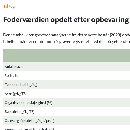
Til top
Foderværdien opdelt efter opbevaring
Denne tabel viser grovfoderanalyserne fra det seneste høstår (2023) opd
tabellen, når der er minimum 5 prøver registreret med den pågældende
Antal prøver
Slætdato
Tørstofindhold (g/kg)
Aske (g/kg TS)
Organisk stof fordøjelighed (%)
Råprotein (g/kg TS)
Opløselig råprotein (g/kg råprot.)
Ammonium kvælstof (g N/kg N)