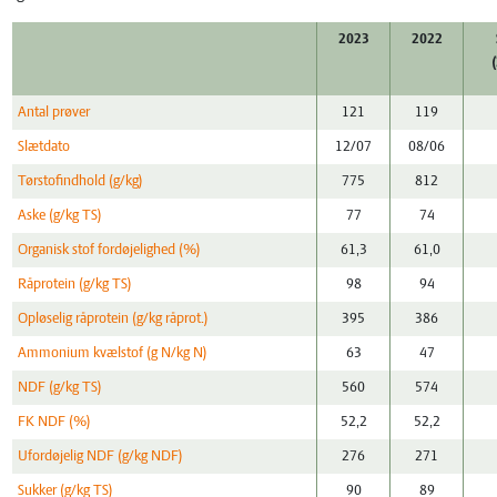
2023
2022
Antal prøver
121
119
Slætdato
12/07
08/06
Tørstofindhold (g/kg)
775
812
Aske (g/kg TS)
77
74
Organisk stof fordøjelighed (%)
61,3
61,0
Råprotein (g/kg TS)
98
94
Opløselig råprotein (g/kg råprot.)
395
386
Ammonium kvælstof (g N/kg N)
63
47
NDF (g/kg TS)
560
574
FK NDF (%)
52,2
52,2
Ufordøjelig NDF (g/kg NDF)
276
271
Sukker (g/kg TS)
90
89