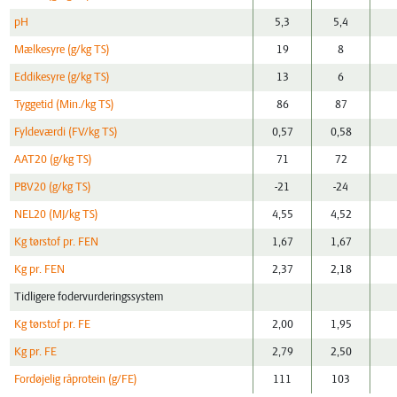
pH
5,3
5,4
Mælkesyre (g/kg TS)
19
8
Eddikesyre (g/kg TS)
13
6
Tyggetid (Min./kg TS)
86
87
Fyldeværdi (FV/kg TS)
0,57
0,58
AAT20 (g/kg TS)
71
72
PBV20 (g/kg TS)
-21
-24
NEL20 (MJ/kg TS)
4,55
4,52
Kg tørstof pr. FEN
1,67
1,67
Kg pr. FEN
2,37
2,18
Tidligere fodervurderingssystem
Kg tørstof pr. FE
2,00
1,95
Kg pr. FE
2,79
2,50
Fordøjelig råprotein (g/FE)
111
103