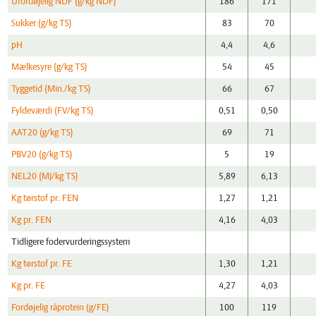
Ufordøjelig NDF (g/kg NDF)
186
171
Sukker (g/kg TS)
83
70
pH
4,4
4,6
Mælkesyre (g/kg TS)
54
45
Tyggetid (Min./kg TS)
66
67
Fyldeværdi (FV/kg TS)
0,51
0,50
AAT20 (g/kg TS)
69
71
PBV20 (g/kg TS)
5
19
NEL20 (MJ/kg TS)
5,89
6,13
Kg tørstof pr. FEN
1,27
1,21
Kg pr. FEN
4,16
4,03
Tidligere fodervurderingssystem
Kg tørstof pr. FE
1,30
1,21
Kg pr. FE
4,27
4,03
Fordøjelig råprotein (g/FE)
100
119