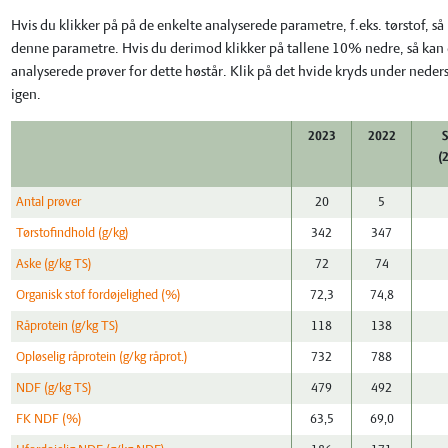
Hvis du klikker på på de enkelte analyserede parametre, f.eks. tørstof, s
denne parametre. Hvis du derimod klikker på tallene 10% nedre, så kan d
analyserede prøver for dette høstår. Klik på det hvide kryds under neders
igen.
2023
2022
S
(
Antal prøver
20
5
Tørstofindhold (g/kg)
342
347
Aske (g/kg TS)
72
74
Organisk stof fordøjelighed (%)
72,3
74,8
Råprotein (g/kg TS)
118
138
Opløselig råprotein (g/kg råprot.)
732
788
NDF (g/kg TS)
479
492
FK NDF (%)
63,5
69,0