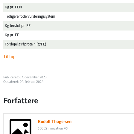
Kg pr. FEN
Tidligere fodervurderingssystem
Kg tørstof pr. FE
Kg pr. FE
Fordøjelig råprotein (g/FE)
Til top
Publiceret: 07. december 2023
Opdateret: 04. februar 2024
Forfattere
Rudolf Thøgersen
SEGES Innovation P/S