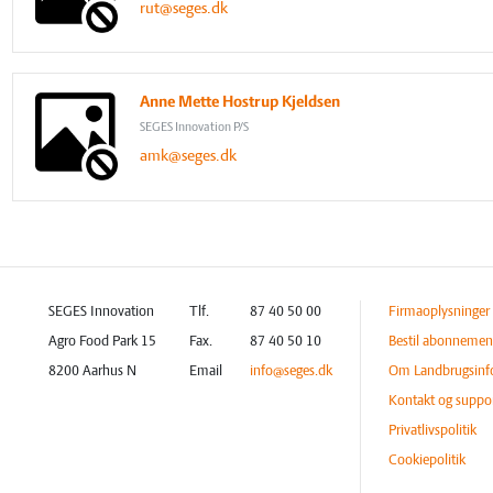
rut@seges.dk
Anne Mette Hostrup Kjeldsen
SEGES Innovation P/S
amk@seges.dk
SEGES Innovation
Tlf.
87 40 50 00
Firmaoplysninger
Agro Food Park 15
Fax.
87 40 50 10
Bestil abonnemen
8200 Aarhus N
Email
info@seges.dk
Om Landbrugsinf
Kontakt og suppo
Privatlivspolitik
Cookiepolitik