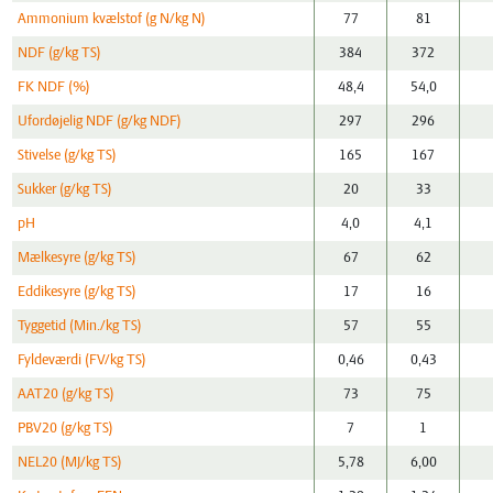
Ammonium kvælstof (g N/kg N)
77
81
NDF (g/kg TS)
384
372
FK NDF (%)
48,4
54,0
Ufordøjelig NDF (g/kg NDF)
297
296
Stivelse (g/kg TS)
165
167
Sukker (g/kg TS)
20
33
pH
4,0
4,1
Mælkesyre (g/kg TS)
67
62
Eddikesyre (g/kg TS)
17
16
Tyggetid (Min./kg TS)
57
55
Fyldeværdi (FV/kg TS)
0,46
0,43
AAT20 (g/kg TS)
73
75
PBV20 (g/kg TS)
7
1
NEL20 (MJ/kg TS)
5,78
6,00