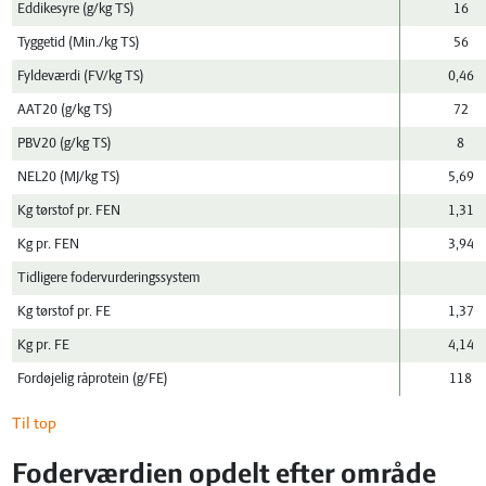
Eddikesyre (g/kg TS)
16
Tyggetid (Min./kg TS)
56
Fyldeværdi (FV/kg TS)
0,46
AAT20 (g/kg TS)
72
PBV20 (g/kg TS)
8
NEL20 (MJ/kg TS)
5,69
Kg tørstof pr. FEN
1,31
Kg pr. FEN
3,94
Tidligere fodervurderingssystem
Kg tørstof pr. FE
1,37
Kg pr. FE
4,14
Fordøjelig råprotein (g/FE)
118
Til top
Foderværdien opdelt efter område