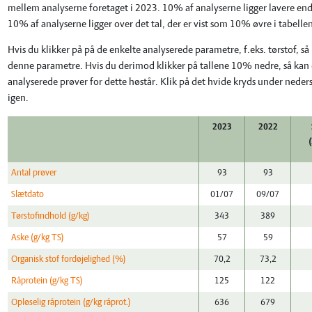
mellem analyserne foretaget i 2023. 10% af analyserne ligger lavere end 
10% af analyserne ligger over det tal, der er vist som 10% øvre i tabelle
Hvis du klikker på på de enkelte analyserede parametre, f.eks. tørstof, s
denne parametre. Hvis du derimod klikker på tallene 10% nedre, så kan d
analyserede prøver for dette høstår. Klik på det hvide kryds under neders
igen.
2023
2022
Antal prøver
93
93
Slætdato
01/07
09/07
Tørstofindhold (g/kg)
343
389
Aske (g/kg TS)
57
59
Organisk stof fordøjelighed (%)
70,2
73,2
Råprotein (g/kg TS)
125
122
Opløselig råprotein (g/kg råprot.)
636
679