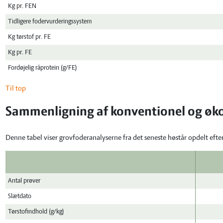
Kg pr. FEN
Tidligere fodervurderingssystem
Kg tørstof pr. FE
Kg pr. FE
Fordøjelig råprotein (g/FE)
Til top
Sammenligning af konventionel og øko
Denne tabel viser grovfoderanalyserne fra det seneste høstår opdelt efte
Antal prøver
Slætdato
Tørstofindhold (g/kg)