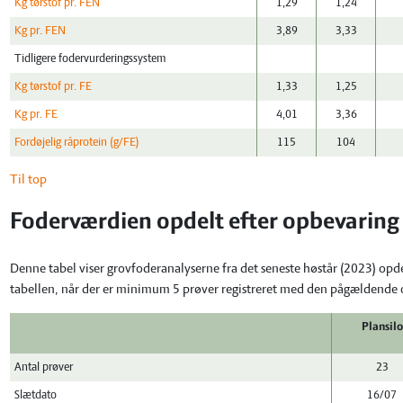
Kg tørstof pr. FEN
1,29
1,24
Kg pr. FEN
3,89
3,33
Tidligere fodervurderingssystem
Kg tørstof pr. FE
1,33
1,25
Kg pr. FE
4,01
3,36
Fordøjelig råprotein (g/FE)
115
104
Til top
Foderværdien opdelt efter opbevaring
Denne tabel viser grovfoderanalyserne fra det seneste høstår (2023) opd
tabellen, når der er minimum 5 prøver registreret med den pågældende
Plansilo
Antal prøver
23
Slætdato
16/07