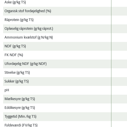
Aske (g/kg TS)
Organisk stof fordøjelighed (%)
Råprotein (g/kg TS)
Opløselig råprotein (g/kg råprot.)
Ammonium kvælstof (g N/kg N)
NDF (g/kg TS)
FK NDF (%)
Ufordøjelig NDF (g/kg NDF)
Stivelse (g/kg TS)
Sukker (g/kg TS)
pH
Mælkesyre (g/kg TS)
Eddikesyre (g/kg TS)
Tyggetid (Min./kg TS)
Fyldeværdi (FV/kg TS)