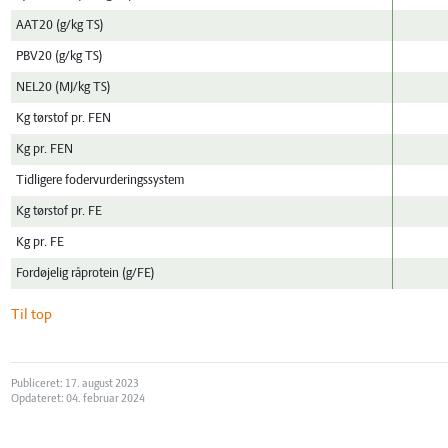
AAT20 (g/kg TS)
PBV20 (g/kg TS)
NEL20 (MJ/kg TS)
Kg tørstof pr. FEN
Kg pr. FEN
Tidligere fodervurderingssystem
Kg tørstof pr. FE
Kg pr. FE
Fordøjelig råprotein (g/FE)
Til top
Publiceret: 17. august 2023
Opdateret: 04. februar 2024