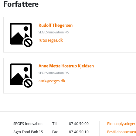
Forfattere
Rudolf Thøgersen
SEGES Innovation P/S
rut@seges.dk
Anne Mette Hostrup Kjeldsen
SEGES Innovation P/S
amk@seges.dk
SEGES Innovation
Tlf.
87 40 50 00
Firmaoplysninger
Agro Food Park 15
Fax.
87 40 50 10
Bestil abonnemen