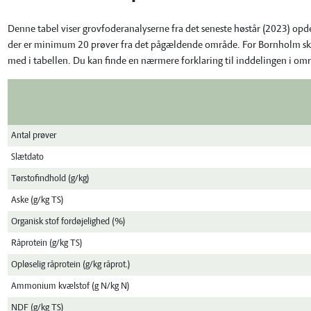
Denne tabel viser grovfoderanalyserne fra det seneste høstår (2023) opde
der er minimum 20 prøver fra det pågældende område. For Bornholm skal 
med i tabellen. Du kan finde en nærmere forklaring til inddelingen i o
Antal prøver
Slætdato
Tørstofindhold (g/kg)
Aske (g/kg TS)
Organisk stof fordøjelighed (%)
Råprotein (g/kg TS)
Opløselig råprotein (g/kg råprot.)
Ammonium kvælstof (g N/kg N)
NDF (g/kg TS)