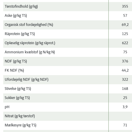
Tørstofindhold (g/kg)
355
Aske (g/kg TS)
57
Organisk stof fordøjelighed (%)
69,2
Råprotein (g/kg TS)
125
Opløselig råprotein (g/kg råprot.)
622
Ammonium kvælstof (g N/kg N)
75
NDF (g/kg TS)
376
FK NDF (%)
44,2
Ufordøjelig NDF (g/kg NDF)
322
Stivelse (g/kg TS)
168
Sukker (g/kg TS)
25
pH
3,9
Nitrat (g/kg tørstof)
Mælkesyre (g/kg TS)
71