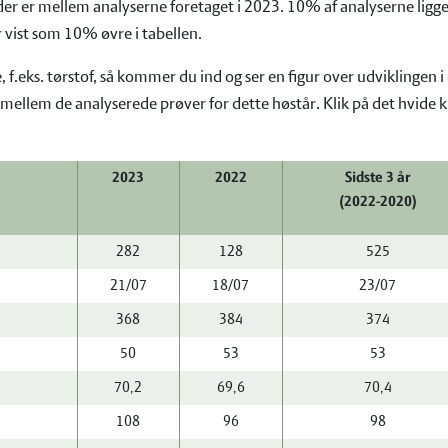
er er mellem analyserne foretaget i 2023. 10% af analyserne ligger
r vist som 10% øvre i tabellen.
 f.eks. tørstof, så kommer du ind og ser en figur over udviklingen
 mellem de analyserede prøver for dette høstår. Klik på det hvide k
2023
2022
Sidste 3 år
(2022-2020)
282
128
525
21/07
18/07
23/07
368
384
374
50
53
53
70,2
69,6
70,4
108
96
98