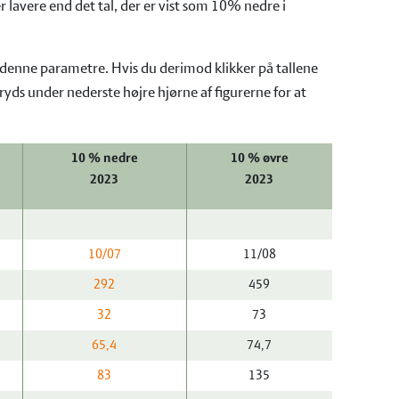
 lavere end det tal, der er vist som 10% nedre i
 i denne parametre. Hvis du derimod klikker på tallene
ryds under nederste højre hjørne af figurerne for at
10 % nedre
10 % øvre
2023
2023
10/07
11/08
292
459
32
73
65,4
74,7
83
135