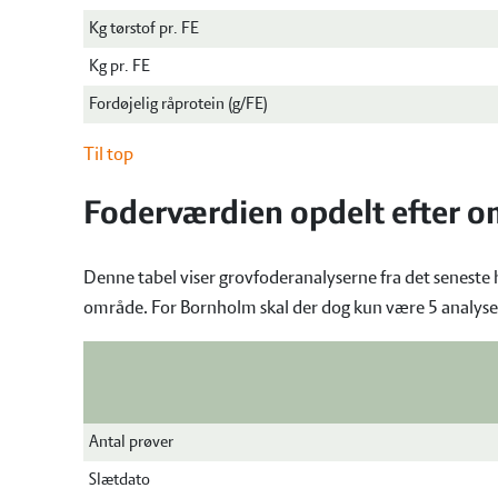
Kg tørstof pr. FE
Kg pr. FE
Fordøjelig råprotein (g/FE)
Til top
Foderværdien opdelt efter 
Denne tabel viser grovfoderanalyserne fra det seneste
område. For Bornholm skal der dog kun være 5 analyser,
Antal prøver
Slætdato