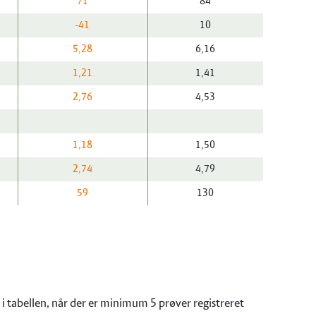
71
84
-41
10
5,28
6,16
1,21
1,41
2,76
4,53
1,18
1,50
2,74
4,79
59
130
i tabellen, når der er minimum 5 prøver registreret