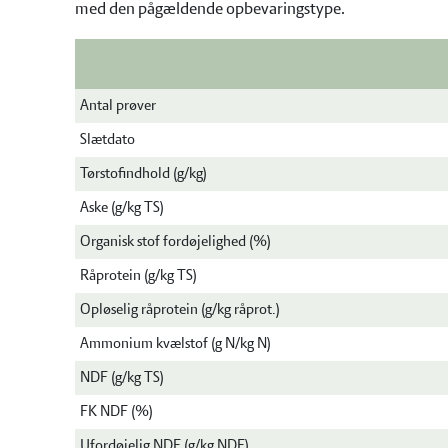
med den pågældende opbevaringstype.
Antal prøver
Slætdato
Tørstofindhold (g/kg)
Aske (g/kg TS)
Organisk stof fordøjelighed (%)
Råprotein (g/kg TS)
Opløselig råprotein (g/kg råprot.)
Ammonium kvælstof (g N/kg N)
NDF (g/kg TS)
FK NDF (%)
Ufordøjelig NDF (g/kg NDF)