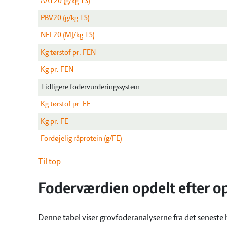
AAT20 (g/kg TS)
PBV20 (g/kg TS)
NEL20 (MJ/kg TS)
Kg tørstof pr. FEN
Kg pr. FEN
Tidligere fodervurderingssystem
Kg tørstof pr. FE
Kg pr. FE
Fordøjelig råprotein (g/FE)
Til top
Foderværdien opdelt efter o
Denne tabel viser grovfoderanalyserne fra det seneste 