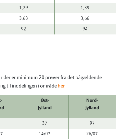
1,29
1,39
3,63
3,66
92
94
 når der er minimum 20 prøver fra det pågældende
ing til inddelingen i område
her
t-
Øst-
Nord-
and
Jylland
Jylland
37
97
07
14/07
26/07