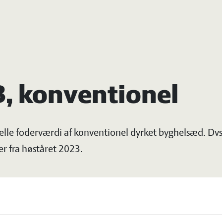
, konventionel
tuelle foderværdi af konventionel dyrket byghelsæd. D
r fra høståret 2023.