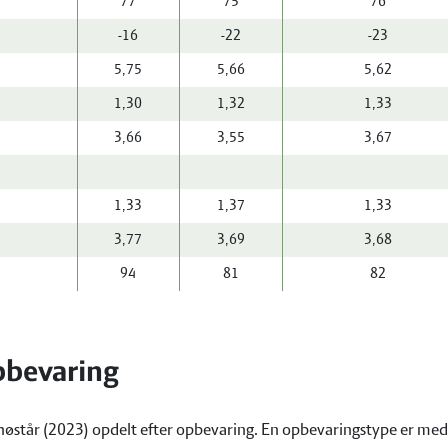
77
75
76
-16
-22
-23
5,75
5,66
5,62
1,30
1,32
1,33
3,66
3,55
3,67
1,33
1,37
1,33
3,77
3,69
3,68
94
81
82
pbevaring
høstår (2023) opdelt efter opbevaring. En opbevaringstype er med 