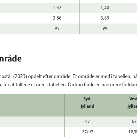
1,32
1,40
3,86
3,69
95
99
område
 høstår (2023) opdelt efter område. Et område er med i tabellen,
 for at tallene er med i tabellen. Du kan finde en nærmere forklar
Syd-
Ves
Jylland
Jyll
47
67
27/07
18/