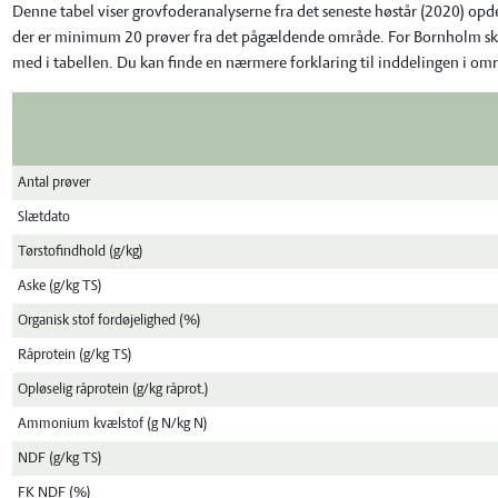
Denne tabel viser grovfoderanalyserne fra det seneste høstår (2020) opde
der er minimum 20 prøver fra det pågældende område. For Bornholm skal 
med i tabellen. Du kan finde en nærmere forklaring til inddelingen i o
Antal prøver
Slætdato
Tørstofindhold (g/kg)
Aske (g/kg TS)
Organisk stof fordøjelighed (%)
Råprotein (g/kg TS)
Opløselig råprotein (g/kg råprot.)
Ammonium kvælstof (g N/kg N)
NDF (g/kg TS)
FK NDF (%)