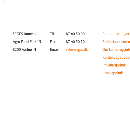
SEGES Innovation
Tlf.
87 40 50 00
Firmaoplysninger
Agro Food Park 15
Fax.
87 40 50 10
Bestil abonnemen
8200 Aarhus N
Email
info@seges.dk
Om Landbrugsinf
Kontakt og suppo
Privatlivspolitik
Cookiepolitik