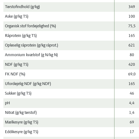
Tørstofindhold (g/kg)
349
Aske (g/kg TS)
100
Organisk stof fordøjelighed (%)
75,5
Råprotein (g/kg TS)
165
Opløselig råprotein (g/kg råprot.)
621
Ammonium kvælstof (g N/kg N)
80
NDF (g/kg TS)
420
FK NDF (%)
69,0
Ufordøjelig NDF (g/kg NDF)
165
Sukker (g/kg TS)
46
pH
4,4
Nitrat (g/kg tørstof)
1,4
Mælkesyre (g/kg TS)
69
Eddikesyre (g/kg TS)
17