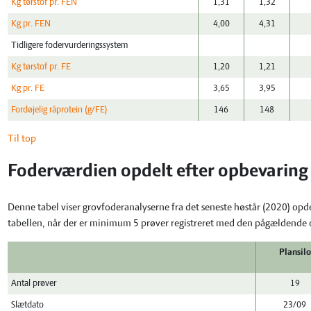
Kg tørstof pr. FEN
1,31
1,32
Kg pr. FEN
4,00
4,31
Tidligere fodervurderingssystem
Kg tørstof pr. FE
1,20
1,21
Kg pr. FE
3,65
3,95
Fordøjelig råprotein (g/FE)
146
148
Til top
Foderværdien opdelt efter opbevaring
Denne tabel viser grovfoderanalyserne fra det seneste høstår (2020) opd
tabellen, når der er minimum 5 prøver registreret med den pågældende
Plansilo
Antal prøver
19
Slætdato
23/09