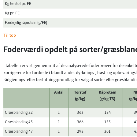
Kg tørstof pr. FE
Kg pr. FE
Fordøjelig råprotein (g/FE)
Til top
Foderværdi opdelt på sorter/græsblan
I tabellen er vist gennemsnit af de analyserede foderprøver for de enkel
korrigerede for forskelle i blandt andet dyrknings-, høst- og opbevaring
rådgivnings- eller beslutningsgrundlag for valg af sorter eller græsblandi
Antal
Tørstof
Råprotein
N
(g/kg)
(g/kg TS)
(g/k
Græsblanding 22
1
363
184
3
Græsblanding 45
1
366
155
4
Græsblanding 47
1
298
201
4