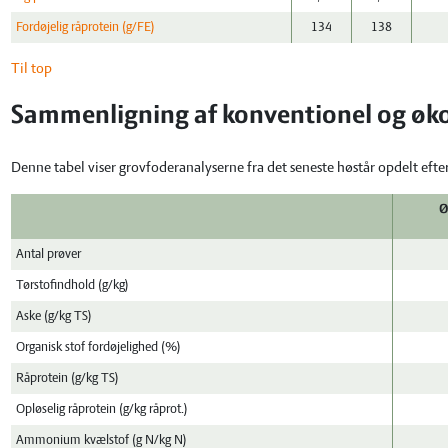
Fordøjelig råprotein (g/FE)
134
138
Til top
Sammenligning af konventionel og øko
Denne tabel viser grovfoderanalyserne fra det seneste høstår opdelt efte
Ø
Antal prøver
Tørstofindhold (g/kg)
Aske (g/kg TS)
Organisk stof fordøjelighed (%)
Råprotein (g/kg TS)
Opløselig råprotein (g/kg råprot.)
Ammonium kvælstof (g N/kg N)