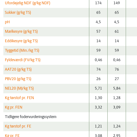
Ufordøjelig NDF (g/kg NDF)
174
149
Sukker (g/kg TS)
65
65
pH
4,5
4,5
Mælkesyre (g/kg TS)
57
61
Eddikesyre (g/kg TS)
14
14
Tyggetid (Min./kg TS)
59
59
Fyldeværdi (FV/kg TS)
0,46
0,46
AAT20 (g/kg TS)
74
76
PBV20 (g/kg TS)
26
27
NEL20 (MJ/kg TS)
5,71
5,84
Kg tørstof pr. FEN
1,30
1,28
Kg pr. FEN
3,32
3,09
Tidligere fodervurderingssystem
Kg tørstof pr. FE
1,21
1,24
Kg pr. FE
3,08
2,95