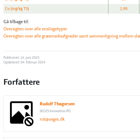
Cu (mg/kg TS)
2,90
Gå tilbage til:
Oversigten over alle ensilagetyper
Oversigten over alle græsmarksafgrøder samt sammenligning mellem sl
Publiceret: 16. juni 2023
Opdateret: 04. februar 2024
Forfattere
Rudolf Thøgersen
SEGES Innovation P/S
rut@seges.dk