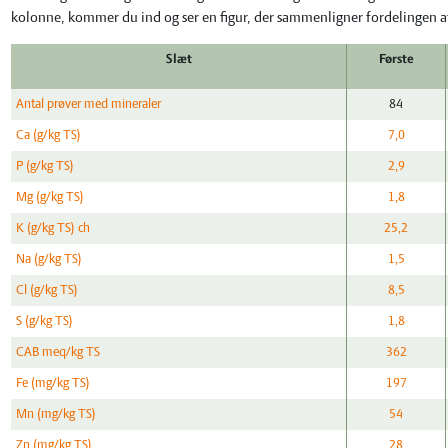
kolonne, kommer du ind og ser en figur, der sammenligner fordelingen af d
Slæt
Første
Antal prøver med mineraler
84
Ca (g/kg TS)
7,0
P (g/kg TS)
2,9
Mg (g/kg TS)
1,8
K (g/kg TS) ch
25,2
Na (g/kg TS)
1,5
Cl (g/kg TS)
8,5
S (g/kg TS)
1,8
CAB meq/kg TS
362
Fe (mg/kg TS)
197
Mn (mg/kg TS)
54
Zn (mg/kg TS)
28