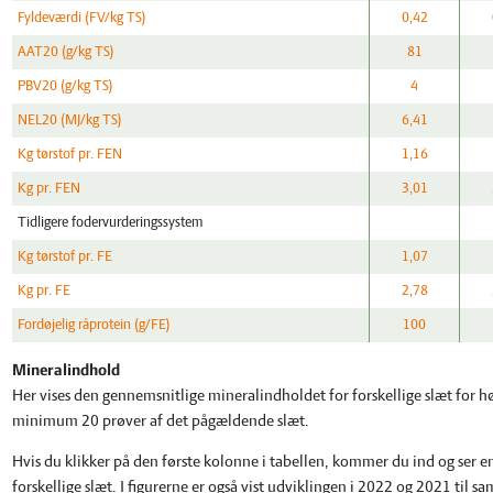
Fyldeværdi (FV/kg TS)
0,42
AAT20 (g/kg TS)
81
PBV20 (g/kg TS)
4
NEL20 (MJ/kg TS)
6,41
Kg tørstof pr. FEN
1,16
Kg pr. FEN
3,01
Tidligere fodervurderingssystem
Kg tørstof pr. FE
1,07
Kg pr. FE
2,78
Fordøjelig råprotein (g/FE)
100
Mineralindhold
Her vises den gennemsnitlige mineralindholdet for forskellige slæt for hø
minimum 20 prøver af det pågældende slæt.
Hvis du klikker på den første kolonne i tabellen, kommer du ind og ser e
forskellige slæt. I figurerne er også vist udviklingen i 2022 og 2021 til