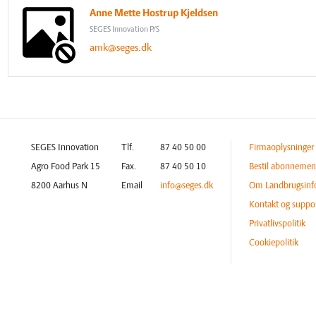
Anne Mette Hostrup Kjeldsen
SEGES Innovation P/S
amk@seges.dk
SEGES Innovation
Tlf.
87 40 50 00
Firmaoplysninger
Agro Food Park 15
Fax.
87 40 50 10
Bestil abonnemen
8200 Aarhus N
Email
info@seges.dk
Om Landbrugsinf
Kontakt og suppo
Privatlivspolitik
Cookiepolitik