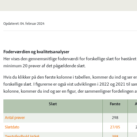
Opdateret: 04. februar 2024
Foderværdien og kvalitetsanalyser
Her vises den gennemsnitlige foderværdi for forskellige slæt for høståret 
minimum 20 prøver af det pågældende slæt.
Hvis du klikker på den første kolonne i tabellen, kommer du ind og ser e
forskellige slæt. I figurerne er også vist udviklingen i 2022 og 2021 til
kolonne, kommer du ind og ser en figur, der sammenligner fordelingen af d
Slæt
Første
Antal prøver
298
Slætdato
27/05
Tørstofindhold (g/kg)
398