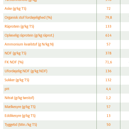
Aske (g/kg TS)
72
Organisk stof fordøjelighed (%)
79,8
Råprotein (g/kg TS)
133
Opløselig råprotein (g/kg råprot.)
614
Ammonium kvælstof (g N/kg N)
57
NDF (g/kg TS)
378
FK NDF (%)
71,6
Ufordøjelig NDF (g/kg NDF)
136
Sukker (g/kg TS)
132
pH
4,4
Nitrat (g/kg tørstof)
1,2
Mælkesyre (g/kg TS)
57
Eddikesyre (g/kg TS)
13
Tyggetid (Min./kg TS)
50