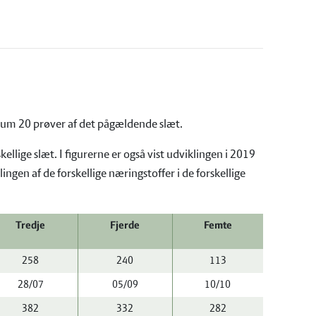
nimum 20 prøver af det pågældende slæt.
llige slæt. I figurerne er også vist udviklingen i 2019
gen af de forskellige næringstoffer i de forskellige
Tredje
Fjerde
Femte
258
240
113
28/07
05/09
10/10
382
332
282