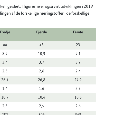
llige slæt. I figurerne er også vist udviklingen i 2019
gen af de forskellige næringstoffer i de forskellige
Tredje
Fjerde
Femte
44
43
23
8,9
10,5
9,1
3,4
3,7
3,9
2,3
2,6
2,4
26,1
26,8
27,9
1,4
1,6
2,3
10,7
10,4
10,8
2,3
2,5
2,6
282
306
348