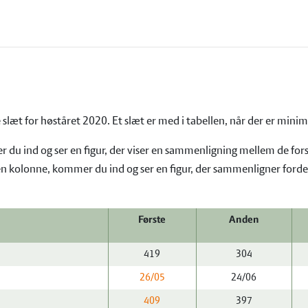
e slæt for høståret 2020. Et slæt er med i tabellen, når der er mi
 du ind og ser en figur, der viser en sammenligning mellem de forske
 kolonne, kommer du ind og ser en figur, der sammenligner fordelin
Første
Anden
419
304
26/05
24/06
409
397