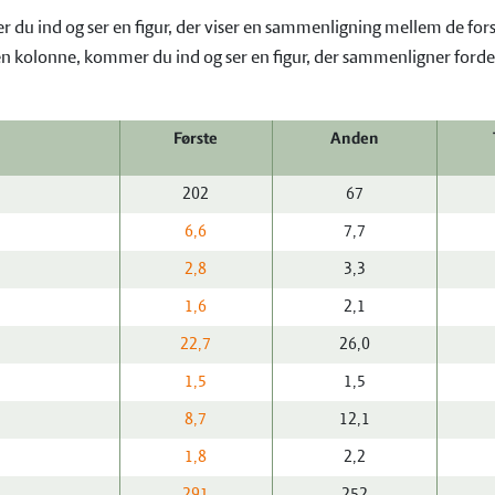
 du ind og ser en figur, der viser en sammenligning mellem de forske
 kolonne, kommer du ind og ser en figur, der sammenligner fordelin
Første
Anden
202
67
6,6
7,7
2,8
3,3
1,6
2,1
22,7
26,0
1,5
1,5
8,7
12,1
1,8
2,2
291
252