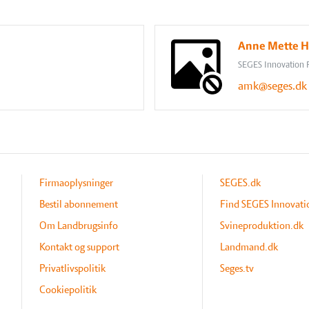
Anne Mette H
SEGES Innovation 
amk@seges.dk
Firmaoplysninger
SEGES.dk
Bestil abonnement
Find SEGES Innovati
Om Landbrugsinfo
Svineproduktion.dk
Kontakt og support
Landmand.dk
Privatlivspolitik
Seges.tv
Cookiepolitik