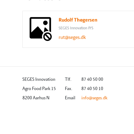
Rudolf Thøgersen
SEGES Innovation P/S
rut@seges.dk
SEGES Innovation
Tlf.
87 40 50 00
Agro Food Park 15
Fax.
87 40 50 10
8200 Aarhus N
Email
info@seges.dk