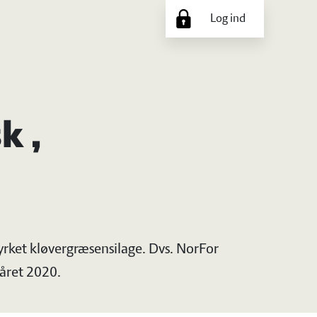
Log ind
k ,
dyrket kløvergræsensilage. Dvs. NorFor
året 2020.